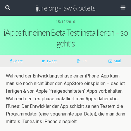
ijure.org - law & octets
15/12/2010
iApps für einen Beta-Test installieren – so
geht’s
Share
Tweet
+ 1
Mail
Während der Entwicklungsphase einer iPhone-App kann
man sie noch nicht über den AppStore einspielen – das ist
fertigen & von Apple “freigeschalteten” Apps vorbehalten.
Während der Testphase installiert man Apps daher über
iTunes: Der Entwickler der App schickt seinen Testern die
Programmdatei (eine sogenannte .ipa-Datei), die man dann
mittels iTunes ins iPhone einspielt.