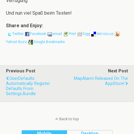
Verfügung
Und nun viel Spaß beim Testen!
Share and Enjoy:
Twitter
Facebook
email
Print
Digg
del.icio.us
Yahoo! Buzz
Google Bookmarks
Previous Post
Next Post
UserDefaults:
MapAlarm Released On The
Automatically Register
AppStore!
Defaults From
Settings.bundle
Back to top
Mobile
Desktop