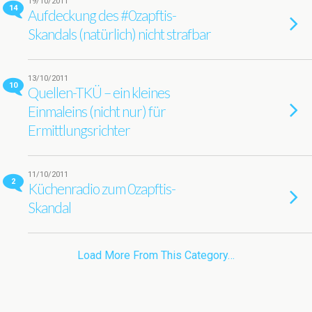
19/10/2011
14
Aufdeckung des #0zapftis-
Skandals (natürlich) nicht strafbar
13/10/2011
10
Quellen-TKÜ – ein kleines
Einmaleins (nicht nur) für
Ermittlungsrichter
11/10/2011
2
Küchenradio zum 0zapftis-
Skandal
Load More From This Category…