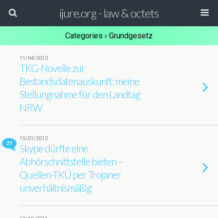
ijure.org - law & octets
Categories ›
Grundgesetz
11/04/2013
TKG-Novelle zur
Bestandsdatenauskunft: meine
Stellungnahme für den Landtag
NRW
15/01/2012
21
Skype dürfte eine
Abhörschnittstelle bieten –
Quellen-TKÜ per Trojaner
unverhältnismäßig