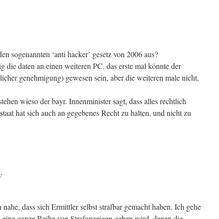
t den sogenannten ‘anti hacker’ gesetz von 2006 aus?
dig die daten an einen weiteren PC. das erste mal könnte der
rlicher genehmigung) gewesen sein, aber die weiteren male nicht,
tehen wieso der bayr. Innenminister sagt, dass alles rechtlich
sstaat hat sich auch an gegebenes Recht zu halten, und nicht zu
:
ch nahe, dass sich Ermittler selbst strafbar gemacht haben. Ich gehe
s eine ganze Reihe von Strafanzeigen geben wird, denen die