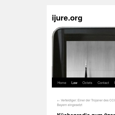
ijure.org
Home
Law
Octets
Contact
←
Verteidiger: Einer der Trojaner des 
Bayern eingesetzt