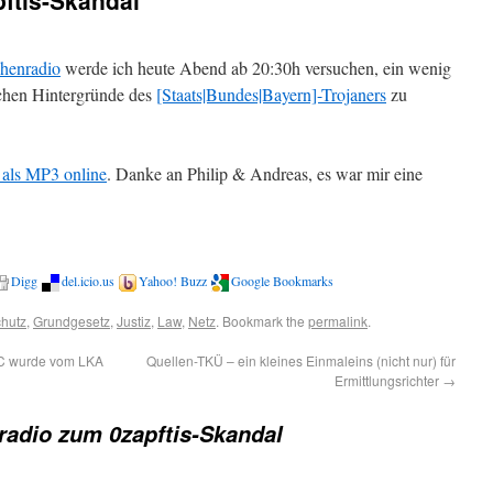
ftis-Skandal
henradio
werde ich heute Abend ab 20:30h versuchen, ein wenig
ichen Hintergründe des
[Staats|Bundes|Bayern]-Trojaners
zu
 als MP3 online
. Danke an Philip & Andreas, es war mir eine
Digg
del.icio.us
Yahoo! Buzz
Google Bookmarks
hutz
,
Grundgesetz
,
Justiz
,
Law
,
Netz
. Bookmark the
permalink
.
CCC wurde vom LKA
Quellen-TKÜ – ein kleines Einmaleins (nicht nur) für
Ermittlungsrichter
→
adio zum 0zapftis-Skandal