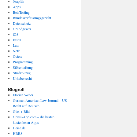
0zapftis
Apps
BetaTesting
Bundesverfassungsgericht
Datenschutz
Grundgesetz
iOS
Justiz
Law
Netz
Octets
Programming
Störerhaftung
Strafvollzug
Urheberrecht
Blogroll
Florian Weber
German American Law Journal – US-
Recht auf Deutsch
Glas + Bild
Gratis-App.com – die besten
kostenlosen Apps
Heise.de
HRRS