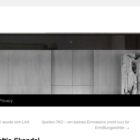
Privacy
CCC wurde vom LKA
Quellen-TKÜ – ein kleines Einmaleins (nicht nur) für
Ermittlungsrichter
→