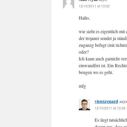
12/10/2011 at 13:02
Hallo,
wie sieht es eigentlich mi
der trojaner sendet ja stän
zuganzg befugt (mit richte
oder?
Ich kann auch garnicht vers
einwandfrei ist. Ein Recht
beugen wo es geht.
mfg
vieuxrenard
says
12/10/2011 at 13:36
Es liegt tatsächli
davon aus, dass e