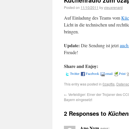
Küchenradio zum 0zap
Posted on
11/10/2011
by
vieuxrenard
Auf Einladung des Teams vom
Küc
Licht in die technischen und rechtl
bringen.
Update:
Die Sendung ist jetzt
auch
Freude!
Share and Enjoy:
Twitter
Facebook
email
Print
This entry was posted in
0zapftis
,
Datensc
←
Verteidiger: Einer der Trojaner des 
Bayern eingesetzt
2 Responses to
Küchenr
Ano Nym
says: