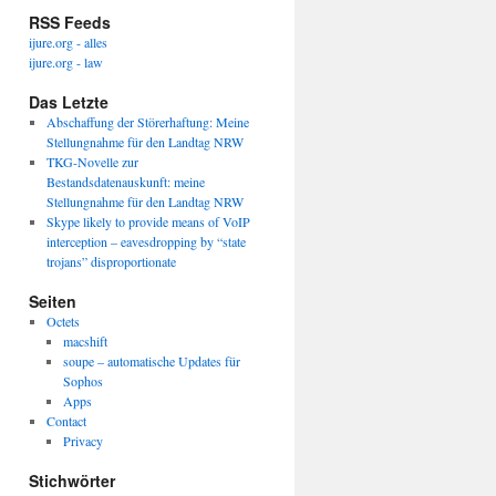
RSS Feeds
ijure.org - alles
ijure.org - law
Das Letzte
Abschaffung der Störerhaftung: Meine
Stellungnahme für den Landtag NRW
TKG-Novelle zur
Bestandsdatenauskunft: meine
Stellungnahme für den Landtag NRW
Skype likely to provide means of VoIP
interception – eavesdropping by “state
trojans” disproportionate
Seiten
Octets
macshift
soupe – automatische Updates für
Sophos
Apps
Contact
Privacy
Stichwörter