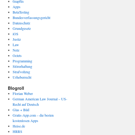
0zapftis
Apps
BetaTesting
Bundesverfassungsgericht
Datenschutz
Grundgesetz
iOS
Justiz
Law
Netz
Octets
Programming
Störerhaftung
Strafvollzug
Urheberrecht
Blogroll
Florian Weber
German American Law Journal – US-
Recht auf Deutsch
Glas + Bild
Gratis-App.com – die besten
kostenlosen Apps
Heise.de
HRRS