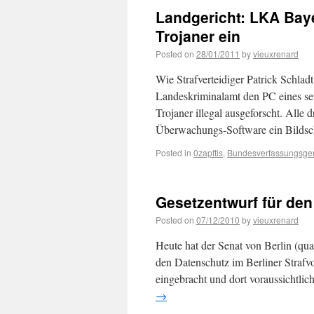
Landgericht: LKA Baye
Trojaner ein
Posted on
28/01/2011
by
vieuxrenard
Wie Strafverteidiger Patrick Schladt
Landeskriminalamt den PC eines s
Trojaner illegal ausgeforscht. Alle 
Überwachungs-Software ein Bildsc
Posted in
0zapftis
,
Bundesverfassungsger
Gesetzentwurf für den
Posted on
07/12/2010
by
vieuxrenard
Heute hat der Senat von Berlin (qu
den Datenschutz im Berliner Strafv
eingebracht und dort voraussichtlic
→