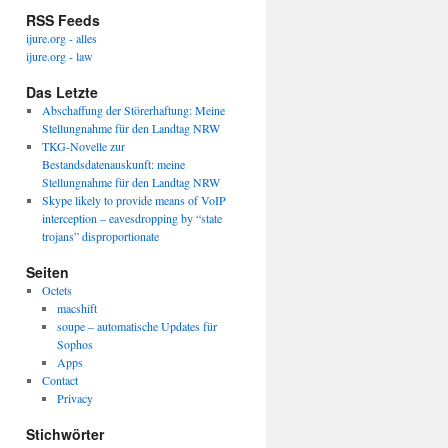
RSS Feeds
ijure.org - alles
ijure.org - law
Das Letzte
Abschaffung der Störerhaftung: Meine
Stellungnahme für den Landtag NRW
TKG-Novelle zur
Bestandsdatenauskunft: meine
Stellungnahme für den Landtag NRW
Skype likely to provide means of VoIP
interception – eavesdropping by “state
trojans” disproportionate
Seiten
Octets
macshift
soupe – automatische Updates für
Sophos
Apps
Contact
Privacy
Stichwörter