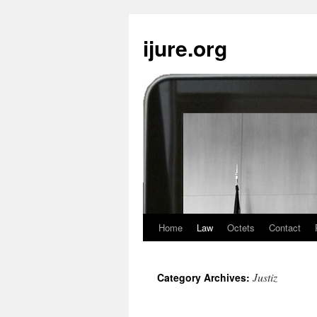
ijure.org
Home
Law
Octets
Contact
Justiz
Category Archives: