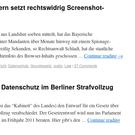
rn setzt rechtswidrig Screenshot-
 aus Landshut soeben mitteilt, hat das Bayerische
einer Mandanten über Monate hinweg mit einem Spionage-
dreißig Sekunden, so Rechtsanwalt Schladt, hat die staatliche
hirmfoto des Browser-Inhalts geschossen …
Continue reading
→
icht
,
Datenschutz
,
Grundgesetz
,
Justiz
,
Law
|
37 Comments
 Datenschutz im Berliner Strafvollzug
asi das “Kabinett” des Landes) den Entwurf für ein Gesetz über
ollzug verabschiedet. Der Gesetzentwurf wird nun ins Parlament
h im Frühjahr 2011 beraten. Hier gibt’s den …
Continue reading